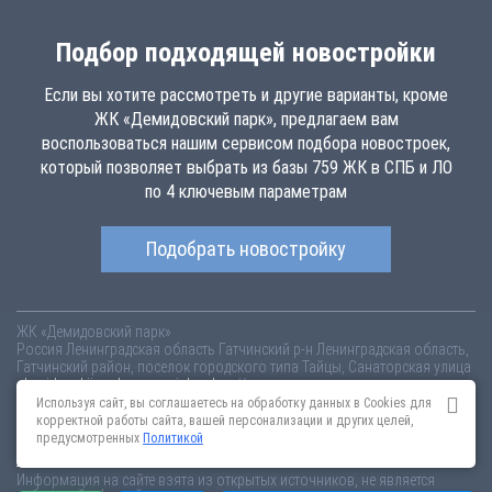
Подбор подходящей новостройки
Если вы хотите рассмотреть и другие варианты, кроме
ЖК «Демидовский парк», предлагаем вам
воспользоваться нашим сервисом подбора новостроек,
который позволяет выбрать из базы 759 ЖК в СПБ и ЛО
по 4 ключевым параметрам
Подобрать новостройку
ЖК «Демидовский парк»
Россия
Ленинградская область
Гатчинский р-н
Ленинградская область,
Гатчинский район, поселок городского типа Тайцы, Санаторская улица
demidovskij-park.novopoisk.spb.ru
Купить квартиру в новом жилом
комплексе «Демидовский парк» от «Демидовский парк» Гатчинский (Лен
Используя сайт, вы соглашаетесь на обработку данных в Cookies для
обл.). Квартиры различных планировок от 2.31 млн рублей!
корректной работы сайта, вашей персонализации и других целей,
предусмотренных
Политикой
Новостройки Санкт-Петербурга
Новостройки Москвы
Информация на сайте взята из открытых источников, не является